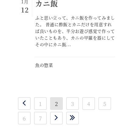
カニ飯
1月
12
ふと思い立って、カニ飯を作ってみまし
た。 普通に酢飯とカニだけを用意すれ
ば良いものを、半分お遊び感覚で作って
いたこともあり、カニの甲羅を器にして
その中にカニ飯...
魚の惣菜
1
2
3
4
5
6
7