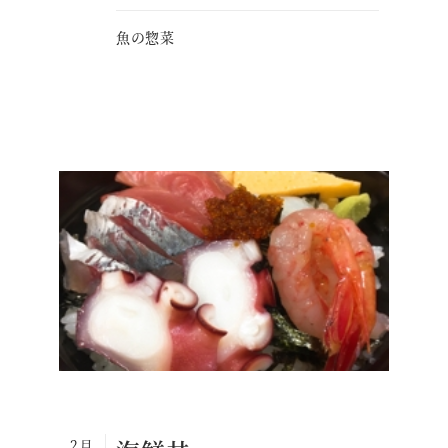
魚の惣菜
2月