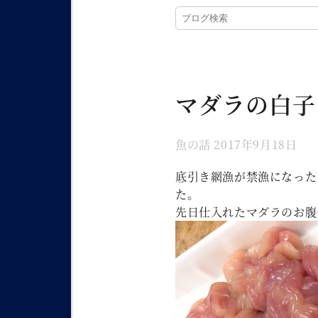
マダラの白子
魚の話
2017年9月18日
底引き網漁が禁漁になった
た。
先日仕入れたマダラのお腹