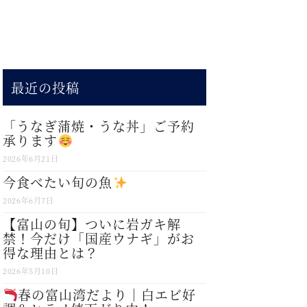
最近の投稿
「うなぎ蒲焼・うな丼」ご予約
承ります
2026年6月21日
今食べたい旬の魚
2026年6月7日
【富山の旬】ついに岩ガキ解
禁！今だけ「国産ウナギ」がお
得な理由とは？
2026年5月10日
春の富山湾だより｜白エビ好