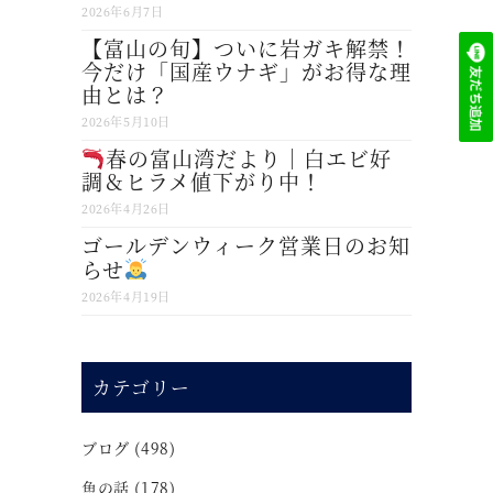
2026年6月7日
【富山の旬】ついに岩ガキ解禁！
今だけ「国産ウナギ」がお得な理
由とは？
2026年5月10日
春の富山湾だより｜白エビ好
調＆ヒラメ値下がり中！
2026年4月26日
ゴールデンウィーク営業日のお知
らせ
2026年4月19日
カテゴリー
ブログ
(498)
魚の話
(178)