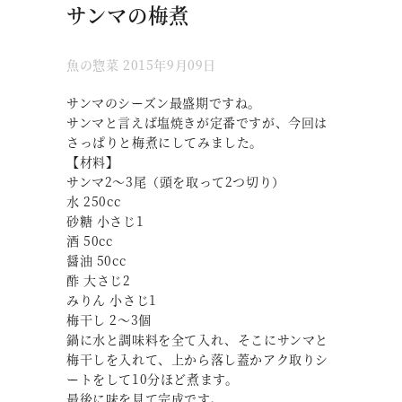
サンマの梅煮
魚の惣菜
2015年9月09日
サンマのシーズン最盛期ですね。
サンマと言えば塩焼きが定番ですが、今回は
さっぱりと梅煮にしてみました。
【材料】
サンマ2～3尾（頭を取って2つ切り）
水 250cc
砂糖 小さじ1
酒 50cc
醤油 50cc
酢 大さじ2
みりん 小さじ1
梅干し 2～3個
鍋に水と調味料を全て入れ、そこにサンマと
梅干しを入れて、上から落し蓋かアク取りシ
ートをして10分ほど煮ます。
最後に味を見て完成です。