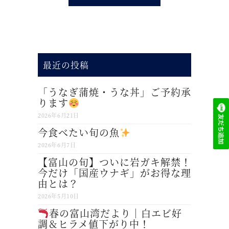
最近の投稿
「うなぎ蒲焼・うな丼」ご予約承
ります
2026年6月21日
今食べたい旬の魚
2026年6月7日
【富山の旬】ついに岩ガキ解禁！
今だけ「国産ウナギ」がお得な理
由とは？
2026年5月10日
春の富山湾だより｜白エビ好
調＆ヒラメ値下がり中！