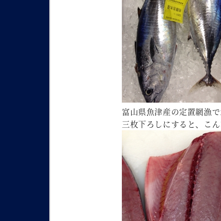
富山県魚津産の定置網漁で
三枚下ろしにすると、こん