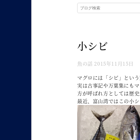
小シビ
魚の話
2015年11月15日
マグロには「シビ」という
実は古事記や万葉集にもマ
方が呼ばれ方としては歴史
最近、富山湾ではこの小シ