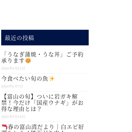
最近の投稿
「うなぎ蒲焼・うな丼」ご予約
承ります
2026年6月21日
今食べたい旬の魚
2026年6月7日
【富山の旬】ついに岩ガキ解
禁！今だけ「国産ウナギ」がお
得な理由とは？
2026年5月10日
春の富山湾だより｜白エビ好