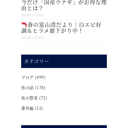
今だけ「国産ウナギ」がお得な理
由とは？
2026年5月10日
春の富山湾だより｜白エビ好
調＆ヒラメ値下がり中！
2026年4月26日
カテゴリー
ブログ
(499)
魚の話
(178)
魚の惣菜
(72)
番外編
(12)