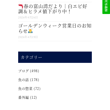
春の富山湾だより｜白エビ好
調＆ヒラメ値下がり中！
2026年4月26日
ゴールデンウィーク営業日のお知
らせ
2026年4月19日
カテゴリー
ブログ
(498)
魚の話
(178)
魚の惣菜
(72)
番外編
(12)